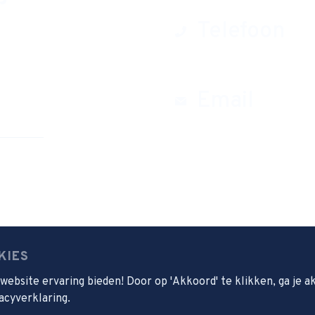
Telefoon
erling
0180 390393
ol
Email
ie
j
groenehart@cvo-portus.nl
klaring
Haarspitwei 11
r
2992 ZB Barendrecht
Routebeschrijving
KIES
Postbus 13
2990 AA Barendrecht
ebsite ervaring bieden! Door op 'Akkoord' te klikken, ga je 
acyverklaring.