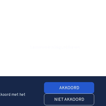
Farelcollege
Meridiem
Juliana
Portus Scholengroep
Samenwerkingsscholen
Focus Beroepsacademie
Máximacollege
AKKOORD
akkoord met het
NIET AKKOORD