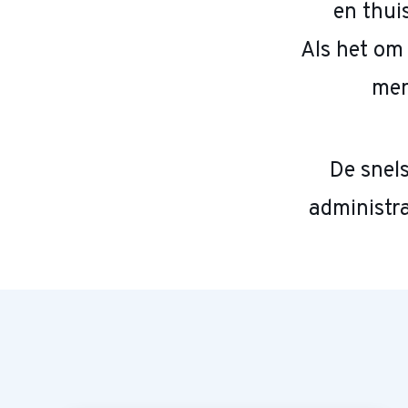
en thui
Als het om
men
De snels
administra