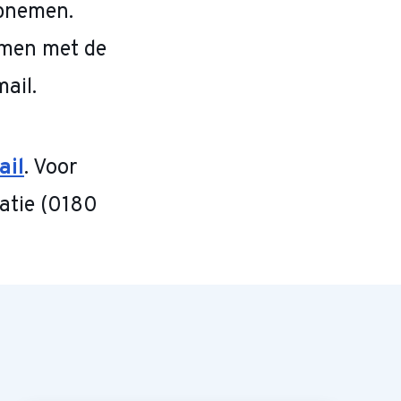
opnemen.
emen met de
ail.
ail
. Voor
ratie (0180