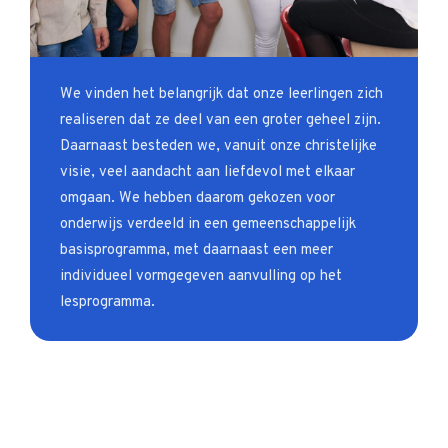
We vinden het belangrijk dat onze leerlingen zich
realiseren dat ze deel van een groter geheel zijn.
Daarnaast besteden we, vanuit onze christelijke
visie, veel aandacht aan liefdevol met elkaar
omgaan. We hebben daarom gekozen voor
onderwijs verdeeld in een gemeenschappelijk
basisprogramma, met daarnaast een meer
individueel vormgegeven aanvulling op het
lesprogramma.