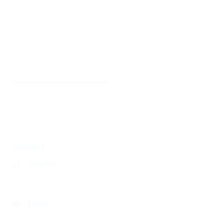
Home
Nieuwe leerling
Onze school
Organisatie
Werken bij
Privacyverklaring
Disclaimer
Contact
Telefoon
0180 390393
Email