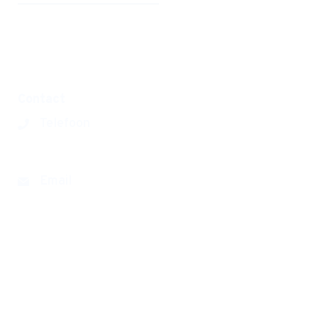
Privacyverklaring
Disclaimer
Contact
Telefoon
0180 390393
Email
groenehart@cvo-portus.nl
Haarspitwei 11
2992 ZB Barendrecht
Routebeschrijving