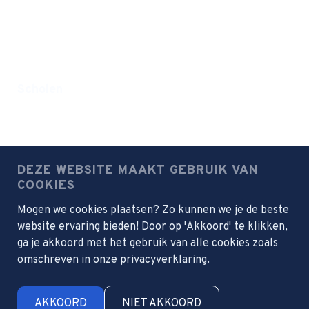
Postbus 13
2990 AA Barendrecht
Scholen
Farelcollege
Meridiem
Juliana
DEZE WEBSITE MAAKT GEBRUIK VAN
Portus Scholengroep
COOKIES
Mogen we cookies plaatsen? Zo kunnen we je de beste
website ervaring bieden! Door op 'Akkoord' te klikken,
Samenwerkingsscholen
ga je akkoord met het gebruik van alle cookies zoals
Focus Beroepsacademie
omschreven in onze privacyverklaring.
Máximacollege
AKKOORD
NIET AKKOORD