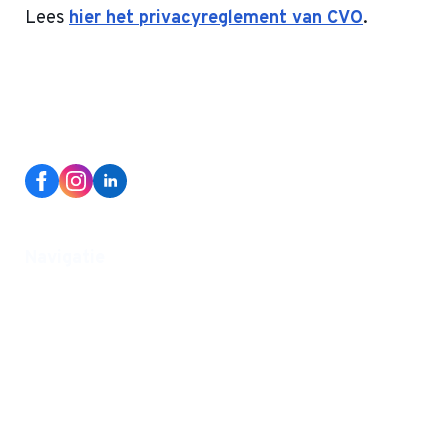
Lees
hier het privacyreglement van CVO
.
Navigatie
Home
Nieuwe leerling
Onze school
Organisatie
Werken bij