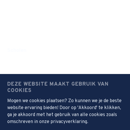
Routebeschrijving
Postbus 13
2990 AA Barendrecht
Scholen
Farelcollege
Meridiem
Juliana
DEZE WEBSITE MAAKT GEBRUIK VAN
Portus Scholengroep
COOKIES
Mogen we cookies plaatsen? Zo kunnen we je de beste
website ervaring bieden! Door op 'Akkoord' te klikken,
Samenwerkingsscholen
ga je akkoord met het gebruik van alle cookies zoals
Focus Beroepsacademie
omschreven in onze privacyverklaring.
Máximacollege