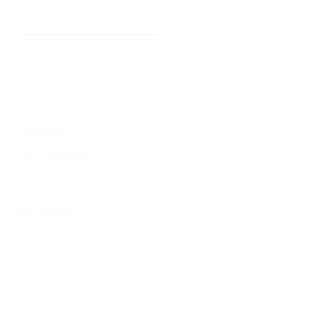
Werken bij
Privacyverklaring
Disclaimer
Contact
Telefoon
0180 390393
Email
groenehart@cvo-portus.nl
Haarspitwei 11
2992 ZB Barendrecht