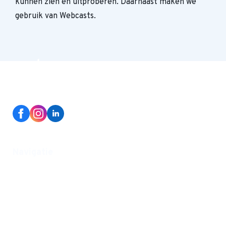
kunnen zien en uitproberen. Daarnaast maken we
gebruik van Webcasts.
Navigatie
Home
Nieuwe leerling
Onze school
Organisatie