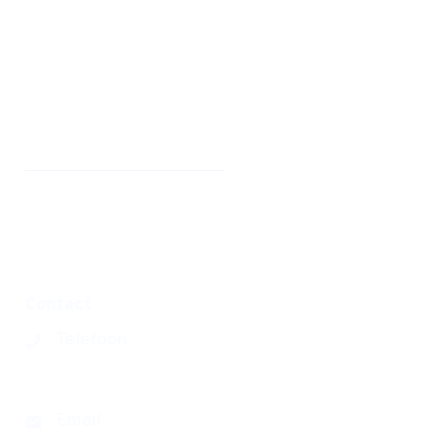
Home
Nieuwe leerling
Onze school
Organisatie
Werken bij
Privacyverklaring
Disclaimer
Contact
Telefoon
0180 390393
Email